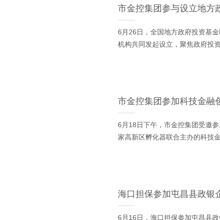
市金控集团参与设立地方
6月26日，全国地方政府投资基
机构共同发起设立，聚焦政府投
市金控集团参加科技金融
6月18日下午，市金控集团受邀
家高新区孵化器联合主办的科技
海口担保参加屯昌县政银
6月16日，海口担保参加屯昌县