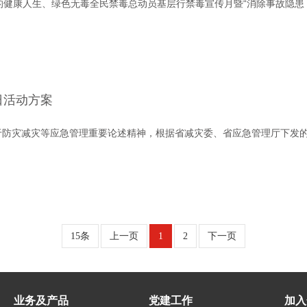
的健康人生、绿色无毒全民禁毒总动员基层行禁毒宣传月暨“消除事故隐患
日活动方案
于防灾减灾等应急管理重要论述精神，根据省减灾委、省应急管理厅下发
15条
上一页
1
2
下一页
业务及产品
党建工作
加入