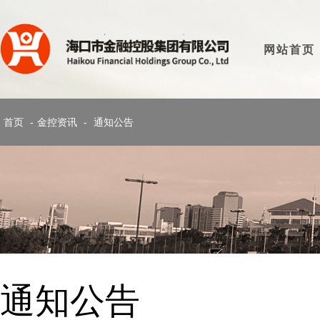
网站首页
首页
-
金控资讯
-
通知公告
通知公告