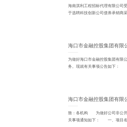
海南淇利工程招标代理有限公司
于选聘科技创新公司债券承销商
海口市金融控股集团有限
为做好海口市金融控股集团有限
务。现就有关事项公告如下：
海口市金融控股集团有限
致：各机构 为做好公司非公开
关事项通知如下： 一、项目