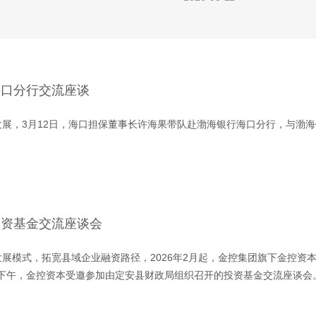
供担保支持，总金额达265万元。
海口分行交流座谈
展，3月12日，海口担保董事长许海果带队赴渤海银行海口分行，与渤
投资基金交流座谈会
展模式，拓宽县域企业融资路径，2026年2月起，金控集团旗下金控资
2日下午，金控资本受邀参加由定安县财政局组织召开的投资基金交流座谈会