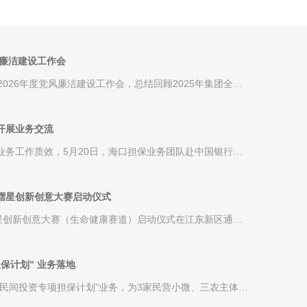
风廉洁建设工作会
2026年度党风廉洁建设工作会，总结回顾2025年集团全面
系统部署2026年重点任务......
开展业务交流
业务工作质效，5月20日，海口担保业务团队赴中国银行琼
熠星创新创意大赛启动仪式
熠星创新创意大赛（生命健康赛道）启动仪式在江东新区通用
控资本受邀参加。...
保计划” 业务落地
民间投资专项担保计划”业务，为3家民营小微、三农主体提