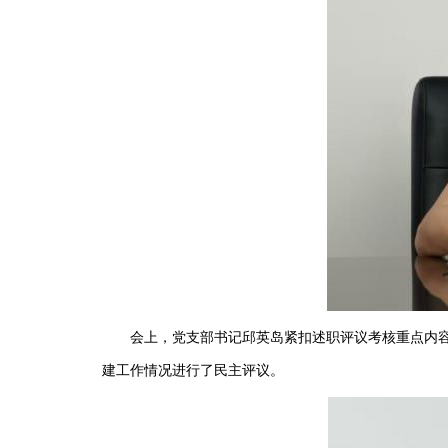
会上，党支部书记邱英岛紧扣述职评议考核重点内容，
建工作情况进行了民主评议。