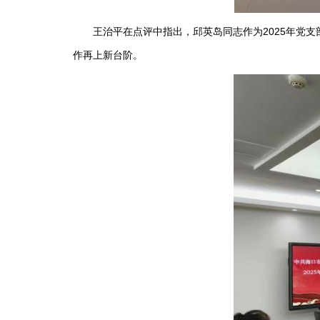
王治平在点评中指出，邱英岛同志作为2025年党支
作再上新台阶。