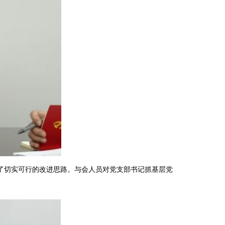
了切实可行的改进思路。与会人员对党支部书记抓基层党