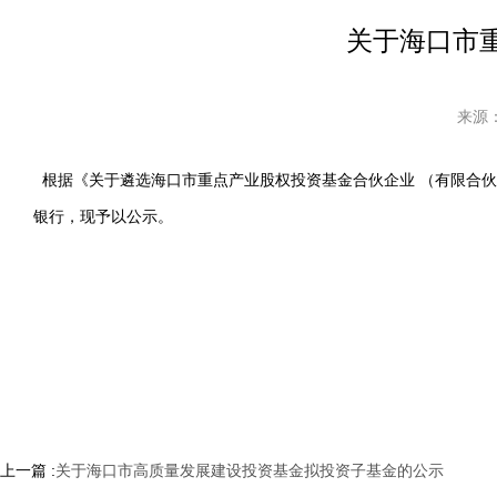
关于海口市
来源
根据《关于遴选海口市重点产业股权投资基金合伙企业 （有限合伙
银行，现予以公示。
上一篇 :
关于海口市高质量发展建设投资基金拟投资子基金的公示