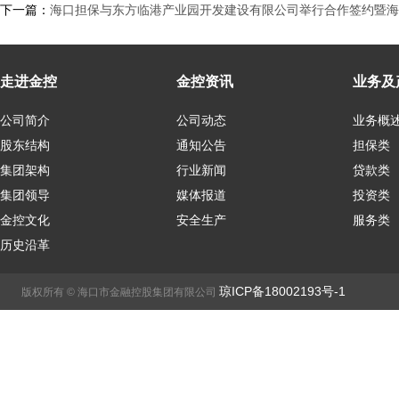
下一篇：
海口担保与东方临港产业园开发建设有限公司举行合作签约暨海
走进金控
金控资讯
业务及
公司简介
公司动态
业务概
股东结构
通知公告
担保类
集团架构
行业新闻
贷款类
集团领导
媒体报道
投资类
金控文化
安全生产
服务类
历史沿革
琼ICP备18002193号-1
版权所有 © 海口市金融控股集团有限公司