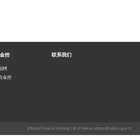
金控
联系我们
招聘
在金控
Efficient Finance Holding Ltd of Haikou sdbgs@haikou.gov.cn