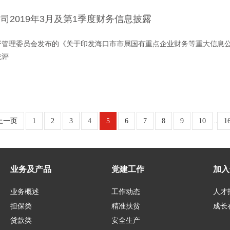
司2019年3月及第1季度财务信息披露
督管理委员会发布的《关于印发海口市市属国有重点企业财务等重大信息
统评
上一页
1
2
3
4
5
6
7
8
9
10
1
..
业务及产品
党建工作
加入
业务概述
工作动态
人才
担保类
精准扶贫
成长
贷款类
安全生产