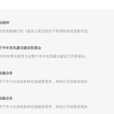
法精神
民法院发布新修订的《最高人民法院关于审理民间借贷案件适用
法律若干问题的规定》（以下简称《规定》），将民 ...
下半年党风廉洁建设部署会
开2020年警示教育大会暨下半年党风廉洁建设工作部署会。会
议由党委书记王治平主持，公司党政班子成员、中层 ...
金融业务
景下中小企业的多样化投融资需求，加快公司创新发展步
伐，丰富金融业态产品，海口金控总经理许海果带领7 ...
金融业务
景下中小企业的多样化投融资需求，加快公司创新发展步