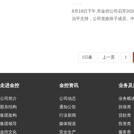
8月18日下午,市金控公司召开2
治平主持，公司党政班子成员、
155条
上一页
1
走进金控
金控资讯
业务及
公司简介
公司动态
业务概
股东结构
通知公告
担保类
集团架构
行业新闻
贷款类
集团领导
媒体报道
投资类
金控文化
安全生产
服务类